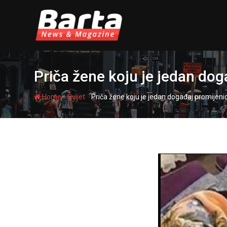
Skip
to
content
Priča žene koju je jedan dog
-
-
Home
Svijet
Priča žene koju je jedan događaj promijenio