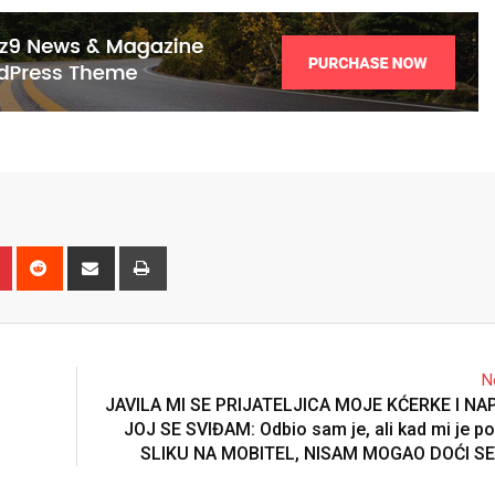
n
r
Pinterest
Reddit
Share
Print
via
Email
N
JAVILA MI SE PRIJATELJICA MOJE KĆERKE I NA
JOJ SE SVIĐAM: Odbio sam je, ali kad mi je p
SLIKU NA MOBITEL, NISAM MOGAO DOĆI SE