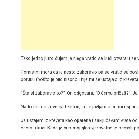
Tako jedno jutro čujem ja njega vratio se kući otvaraju se
Pomislim mora da je nešto zaboravio pa se vratio sa po
poruku (pošto je bilo hladno i nije mi se ustajalo iz krevet
“Šta si zaboravio to?”. On odgovara: “O čemu pričaš?”. Ja: 
Na to me on zove na telefon, ja se javljam a on mi uspaniče
Ja ustajem iz kreveta kao oparena i zaključavam vrata od s
nema u kući. Kada je čuo moj glas vjerovatno je odmah pob