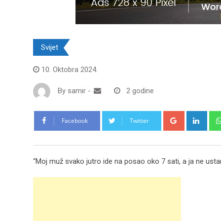
Svijet
10. Oktobra 2024.
By
samir
-
2 godine
Google+
Link
Facebook
Twitter
“Moj muž svako jutro ide na posao oko 7 sati, a ja ne ustan