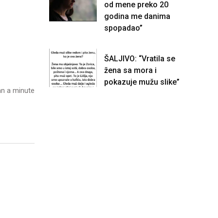
od mene preko 20
godina me danima
spopadao”
ŠALJIVO: “Vratila se
žena sa mora i
pokazuje mužu slike”
n a minute