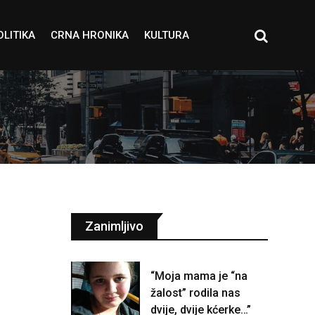
OLITIKA
CRNA HRONIKA
KULTURA
Zanimljivo
“Moja mama je “na
žalost” rodila nas
dvije, dvije kćerke…”