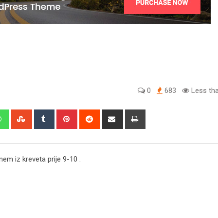
0
683
Less tha
edIn
Whatsapp
StumbleUpon
Tumblr
Pinterest
Reddit
Share
Print
via
Email
em iz kreveta prije 9-10 .