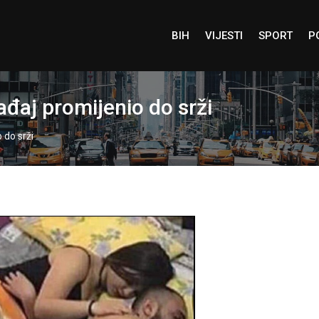
BIH
VIJESTI
SPORT
P
ađaj promijenio do srži
 do srži