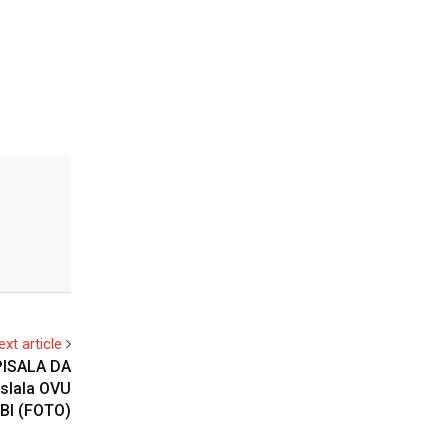
ext article
PISALA DA
oslala OVU
BI (FOTO)