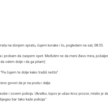
 vrata na donjem spratu, čujem korake i to, pogledam na sat, 08:35.
sla i probam da zaspem opet. Međutim ne da meni đavo mira, pošalj
a da odem dolje i da ga pitam)
“Pa čujem te dolje kako tražiš nešto”.
no govori da je na poslu i dalje.
obe i zovem policiju. Ukratko, lopov je ušao kroz prozor, mislio je d
jegao bar tako kaže policija.”