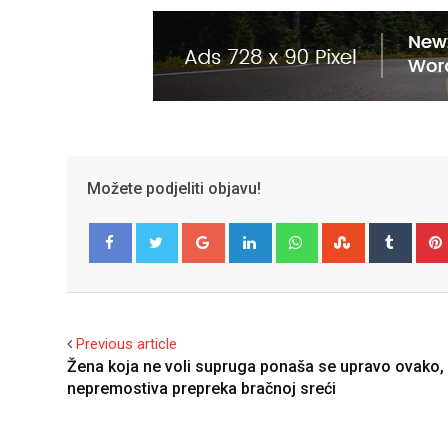
Možete podjeliti objavu!
Google+
LinkedIn
Whatsapp
StumbleUpo
Tumbl
Facebook
Twitter
Previous article
Žena koja ne voli supruga ponaša se upravo ovako,
nepremostiva prepreka bračnoj sreći