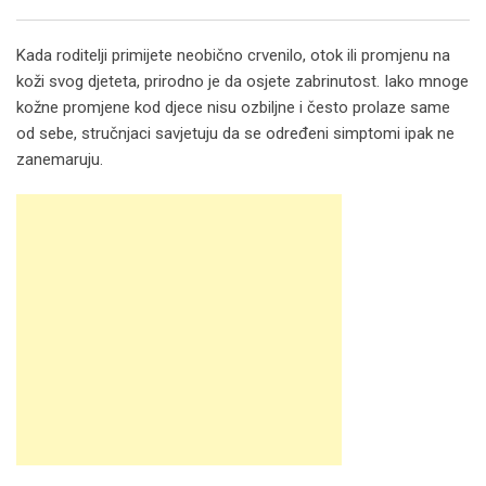
Email
Kada roditelji primijete neobično crvenilo, otok ili promjenu na
koži svog djeteta, prirodno je da osjete zabrinutost. Iako mnoge
kožne promjene kod djece nisu ozbiljne i često prolaze same
od sebe, stručnjaci savjetuju da se određeni simptomi ipak ne
zanemaruju.