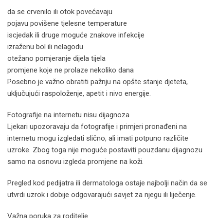
da se crvenilo ili otok povećavaju
pojavu povišene tjelesne temperature
iscjedak ili druge moguće znakove infekcije
izraženu bol ili nelagodu
otežano pomjeranje dijela tijela
promjene koje ne prolaze nekoliko dana
Posebno je važno obratiti pažnju na opšte stanje djeteta,
uključujući raspoloženje, apetit i nivo energije.
Fotografije na internetu nisu dijagnoza
Ljekari upozoravaju da fotografije i primjeri pronađeni na
internetu mogu izgledati slično, ali imati potpuno različite
uzroke. Zbog toga nije moguće postaviti pouzdanu dijagnozu
samo na osnovu izgleda promjene na koži.
Pregled kod pedijatra ili dermatologa ostaje najbolji način da se
utvrdi uzrok i dobije odgovarajući savjet za njegu ili liječenje.
Važna poruka za roditelje