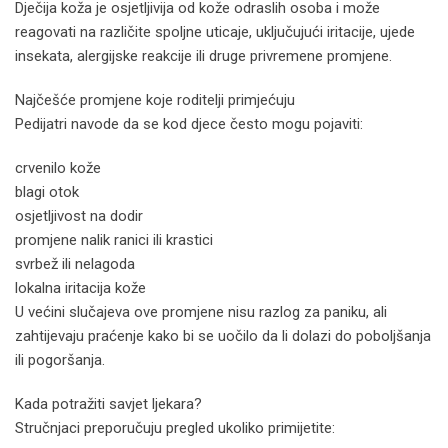
Dječija koža je osjetljivija od kože odraslih osoba i može
reagovati na različite spoljne uticaje, uključujući iritacije, ujede
insekata, alergijske reakcije ili druge privremene promjene.
Najčešće promjene koje roditelji primjećuju
Pedijatri navode da se kod djece često mogu pojaviti:
crvenilo kože
blagi otok
osjetljivost na dodir
promjene nalik ranici ili krastici
svrbež ili nelagoda
lokalna iritacija kože
U većini slučajeva ove promjene nisu razlog za paniku, ali
zahtijevaju praćenje kako bi se uočilo da li dolazi do poboljšanja
ili pogoršanja.
Kada potražiti savjet ljekara?
Stručnjaci preporučuju pregled ukoliko primijetite: