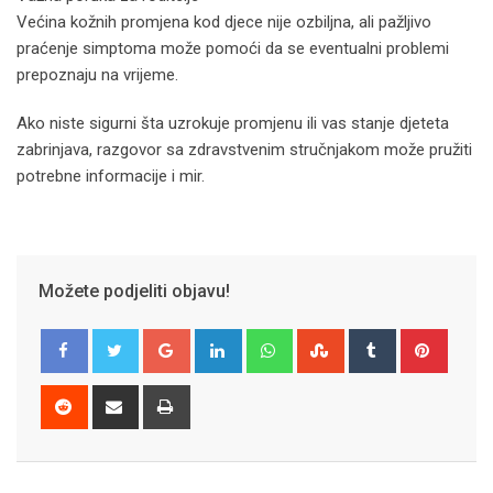
Većina kožnih promjena kod djece nije ozbiljna, ali pažljivo
praćenje simptoma može pomoći da se eventualni problemi
prepoznaju na vrijeme.
Ako niste sigurni šta uzrokuje promjenu ili vas stanje djeteta
zabrinjava, razgovor sa zdravstvenim stručnjakom može pružiti
potrebne informacije i mir.
Možete podjeliti objavu!
Google+
LinkedIn
Whatsapp
StumbleUpon
Tumblr
Pinter
Reddit
Share
Print
via
Email