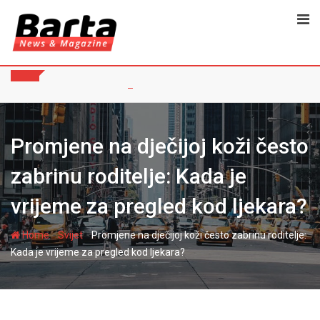
Skip
to
content
Promjene na dječijoj koži često
zabrinu roditelje: Kada je
vrijeme za pregled kod ljekara?
-
-
Home
Svijet
Promjene na dječijoj koži često zabrinu roditelje:
Kada je vrijeme za pregled kod ljekara?