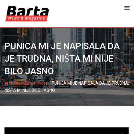
Skip
to
content
PUNICA MI JE NAPISALA DA
JE TRUDNA, NIŠTA MI NIJE
BILO JASNO
-
-
Home
Zanimljivosti
PUNICA MI JE NAPISALA DA JE TRUDNA,
NIŠTA MI NIJE BILO JASNO