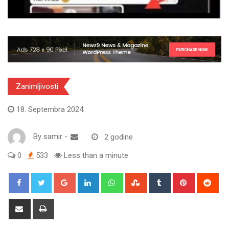
Zanimljivosti
18. Septembra 2024.
By
samir
-
2 godine
0
533
Less than a minute
Google+
LinkedIn
Whatsapp
StumbleUpon
Tumblr
Pinterest
Red
Share
Print
via