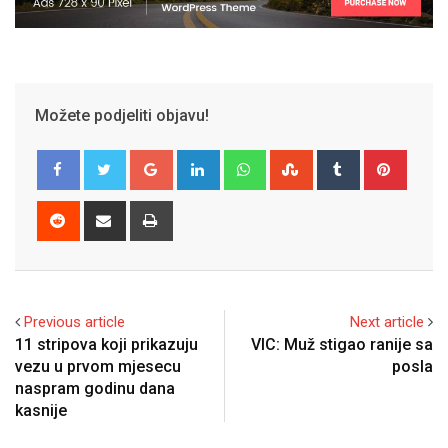
Možete podjeliti objavu!
Google+
LinkedIn
Whatsapp
StumbleUpon
Tumblr
Pinter
Reddit
Share
Print
via
Email
Previous article
Next article
11 stripova koji prikazuju
VIC: Muž stigao ranije sa
vezu u prvom mjesecu
posla
naspram godinu dana
kasnije