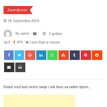
Zanimljivosti
18. Septembra 2024.
By
samir
-
2 godine
0
479
Less than a minute
Google+
LinkedIn
Whatsapp
StumbleUpon
Tumblr
Pinterest
Red
Share
Print
via
Email
Dolazi muž kući nešto ranije i vidi ženu sa nekim tipom….