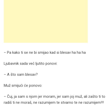
– Pa kako ti se ne bi smijao kad si blesav ha ha ha
Ljubavnik sada već ljutito ponovi:
– A što sam blesav?
Muž smijući će ponovo:
– Čuj, ja sam s njom jer moram, jer sam joj muž, ali zašto ti to
radiš ti ne moraš, ne razumijem te stvarno te ne razumijem!!!