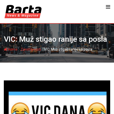
Skip
to
content
VIC: Muž stigao ranije sa posla
-
-
Home
Zanimljivosti
VIC: Muž stigao ranije sa posla