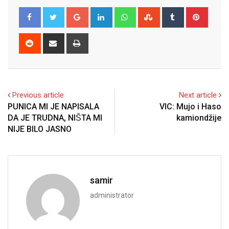
Google+
LinkedIn
Whatsapp
StumbleUpon
Tumblr
Pinter
Reddit
Share
Print
via
Email
Previous article
Next article
PUNICA MI JE NAPISALA
VIC: Mujo i Haso
DA JE TRUDNA, NIŠTA MI
kamiondžije
NIJE BILO JASNO
samir
administrator