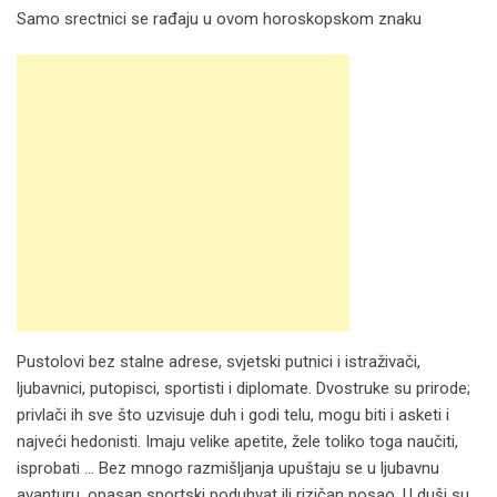
Samo srectnici se rađaju u ovom horoskopskom znaku
Pustolovi bez stalne adrese, svjetski putnici i istraživači,
ljubavnici, putopisci, sportisti i diplomate. Dvostruke su prirode;
privlači ih sve što uzvisuje duh i godi telu, mogu biti i asketi i
najveći hedonisti. Imaju velike apetite, žele toliko toga naučiti,
isprobati … Bez mnogo razmišljanja upuštaju se u ljubavnu
avanturu, opasan sportski poduhvat ili rizičan posao. U duši su