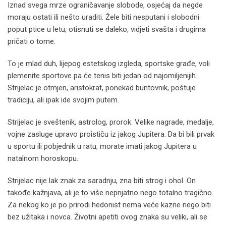
Iznad svega mrze ograničavanje slobode, osjećaj da negde
moraju ostati ili nešto uraditi. Žele biti nesputani i slobodni
poput ptice u letu, otisnuti se daleko, vidjeti svašta i drugima
pričati o tome.
To je mlad duh, lijepog estetskog izgleda, sportske građe, voli
plemenite sportove pa će tenis biti jedan od najomiljenijih.
Strijelac je otmjen, aristokrat, ponekad buntovnik, poštuje
tradiciju, ali ipak ide svojim putem.
Strijelac je sveštenik, astrolog, prorok. Velike nagrade, medalje,
vojne zasluge upravo proističu iz jakog Jupitera. Da bi bili prvak
u sportu ili pobjednik u ratu, morate imati jakog Jupitera u
natalnom horoskopu.
Strijelac nije lak znak za saradnju, zna biti strog i ohol. On
takođe kažnjava, ali je to više neprijatno nego totalno tragično.
Za nekog ko je po prirodi hedonist nema veće kazne nego biti
bez užitaka i novca. Životni apetiti ovog znaka su veliki, ali se