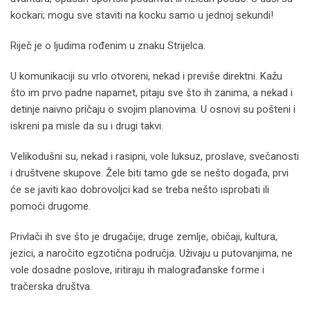
kockari; mogu sve staviti na kocku samo u jednoj sekundi!
Riječ je o ljudima rođenim u znaku Strijelca.
U komunikaciji su vrlo otvoreni, nekad i previše direktni. Kažu
što im prvo padne napamet, pitaju sve što ih zanima, a nekad i
detinje naivno pričaju o svojim planovima. U osnovi su pošteni i
iskreni pa misle da su i drugi takvi.
Velikodušni su, nekad i rasipni, vole luksuz, proslave, svečanosti
i društvene skupove. Žele biti tamo gde se nešto događa, prvi
će se javiti kao dobrovoljci kad se treba nešto isprobati ili
pomoći drugome.
Privlači ih sve što je drugačije; druge zemlje, običaji, kultura,
jezici, a naročito egzotična područja. Uživaju u putovanjima, ne
vole dosadne poslove, iritiraju ih malograđanske forme i
tračerska društva.