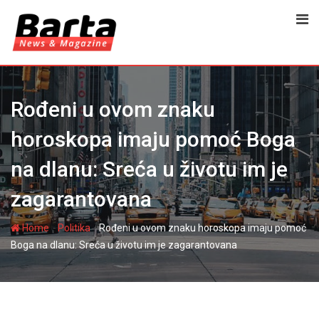
Skip
to
content
Rođeni u ovom znaku
horoskopa imaju pomoć Boga
na dlanu: Sreća u životu im je
zagarantovana
-
-
Home
Politika
Rođeni u ovom znaku horoskopa imaju pomoć
Boga na dlanu: Sreća u životu im je zagarantovana