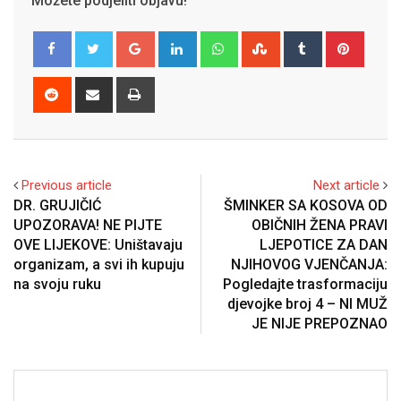
Možete podjeliti objavu!
Google+
LinkedIn
Whatsapp
StumbleUpon
Tumblr
Pinter
Reddit
Share
Print
via
Email
Previous article
Next article
DR. GRUJIČIĆ
ŠMINKER SA KOSOVA OD
UPOZORAVA! NE PIJTE
OBIČNIH ŽENA PRAVI
OVE LIJEKOVE: Uništavaju
LJEPOTICE ZA DAN
organizam, a svi ih kupuju
NJIHOVOG VJENČANJA:
na svoju ruku
Pogledajte trasformaciju
djevojke broj 4 – NI MUŽ
JE NIJE PREPOZNAO