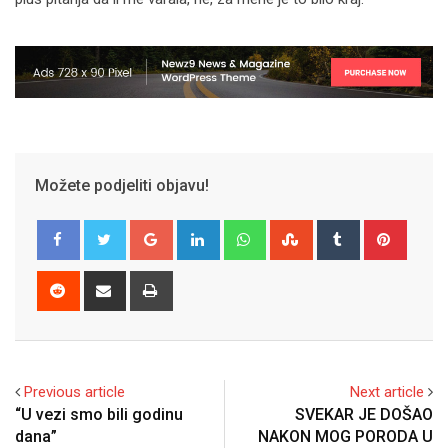
Možete podjeliti objavu!
Google+
LinkedIn
Whatsapp
StumbleUpon
Tumblr
Pinter
Reddit
Share
Print
via
Email
Previous article
Next article
“U vezi smo bili godinu
SVEKAR JE DOŠAO
dana”
NAKON MOG PORODA U