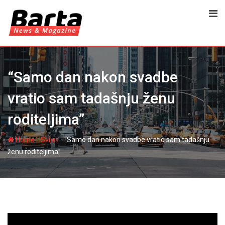
Skip
to
content
“Samo dan nakon svadbe
vratio sam tadašnju ženu
roditeljima”
-
-
Home
Svijet
“Samo dan nakon svadbe vratio sam tadašnju
ženu roditeljima”