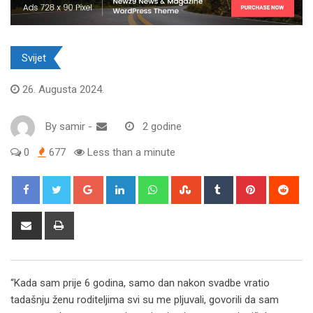
Svijet
26. Augusta 2024.
By
samir
-
2 godine
0
677
Less than a minute
Google+
LinkedIn
Whatsapp
StumbleUpon
Tumblr
Pinterest
Red
Share
Print
via
Email
“Kada sam prije 6 godina, samo dan nakon svadbe vratio
tadašnju ženu roditeljima svi su me pljuvali, govorili da sam