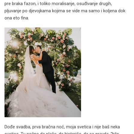
pre braka fazon, i toliko moralisanje, osuđivanje drugih,
pljuvanje po djevojkama kojima se vide ma samo i koljena dok
ona eto fina.
Dođe svadba, prva bračna noć, moja svetica i nije baš neka
svetica. Tu počne da plače, da histeriše, da se pravda, “bilo