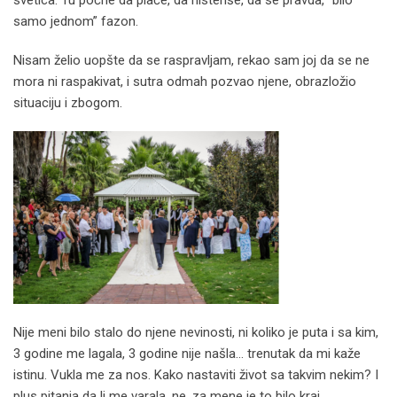
samo jednom” fazon.
Nisam želio uopšte da se raspravljam, rekao sam joj da se ne
mora ni raspakivat, i sutra odmah pozvao njene, obrazložio
situaciju i zbogom.
Nije meni bilo stalo do njene nevinosti, ni koliko je puta i sa kim,
3 godine me lagala, 3 godine nije našla… trenutak da mi kaže
istinu. Vukla me za nos. Kako nastaviti život sa takvim nekim? I
plus pitanja da li me varala, ne, za mene je to bilo kraj.