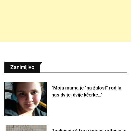
Zanimljivo
“Moja mama je “na žalost” rodila
nas dvije, dvije kćerke…”
Posljednja šifra u godini rođenja je