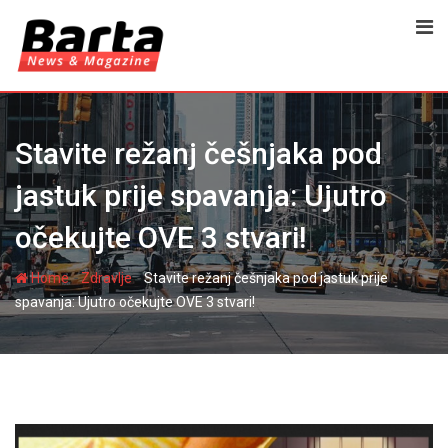
Skip
to
content
Stavite režanj češnjaka pod
jastuk prije spavanja: Ujutro
očekujte OVE 3 stvari!
-
-
Home
Zdravlje
Stavite režanj češnjaka pod jastuk prije
spavanja: Ujutro očekujte OVE 3 stvari!