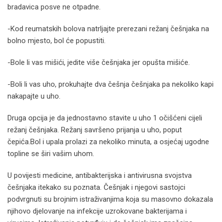
bradavica posve ne otpadne.
-Kod reumatskih bolova natrljajte prerezani režanj češnjaka na
bolno mjesto, bol će popustiti.
-Bole li vas mišići, jedite više češnjaka jer opušta mišiće.
-Boli li vas uho, prokuhajte dva češnja češnjaka pa nekoliko kapi
nakapajte u uho.
Druga opcija je da jednostavno stavite u uho 1 očišćeni cijeli
režanj češnjaka. Režanj savršeno prijanja u uho, poput
čepića.Bol i upala prolazi za nekoliko minuta, a osjećaj ugodne
topline se širi vašim uhom.
U povijesti medicine, antibakterijska i antivirusna svojstva
češnjaka itekako su poznata. Češnjak i njegovi sastojci
podvrgnuti su brojnim istraživanjima koja su masovno dokazala
njihovo djelovanje na infekcije uzrokovane bakterijama i