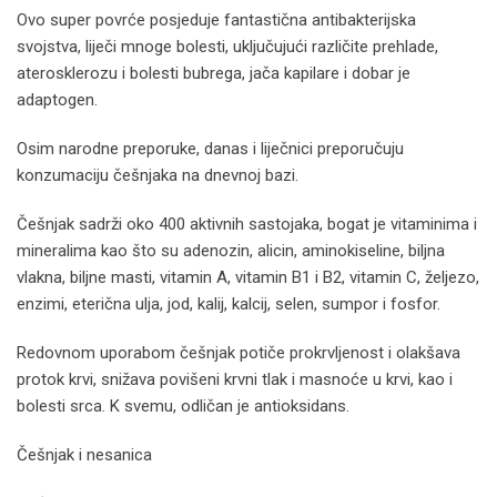
Ovo super povrće posjeduje fantastična antibakterijska
svojstva, liječi mnoge bolesti, uključujući različite prehlade,
aterosklerozu i bolesti bubrega, jača kapilare i dobar je
adaptogen.
Osim narodne preporuke, danas i liječnici preporučuju
konzumaciju češnjaka na dnevnoj bazi.
Češnjak sadrži oko 400 aktivnih sastojaka, bogat je vitaminima i
mineralima kao što su adenozin, alicin, aminokiseline, biljna
vlakna, biljne masti, vitamin A, vitamin B1 i B2, vitamin C, željezo,
enzimi, eterična ulja, jod, kalij, kalcij, selen, sumpor i fosfor.
Redovnom uporabom češnjak potiče prokrvljenost i olakšava
protok krvi, snižava povišeni krvni tlak i masnoće u krvi, kao i
bolesti srca. K svemu, odličan je antioksidans.
Češnjak i nesanica