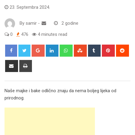
23. Septembra 2024.
By
samir
-
2 godine
0
476
4 minutes read
Google+
LinkedIn
Whatsapp
StumbleUpon
Tumblr
Pinterest
Red
Share
Print
via
Email
Naše majke i bake odlično znaju da nema boljeg lijeka od
prirodnog.