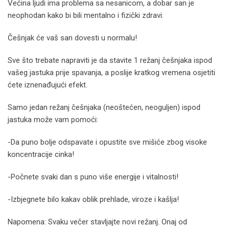
Većina ljudi ima problema sa nesanicom, a dobar san je
neophodan kako bi bili mentalno i fizički zdravi.
Češnjak će vaš san dovesti u normalu!
Sve što trebate napraviti je da stavite 1 režanj češnjaka ispod
vašeg jastuka prije spavanja, a poslije kratkog vremena osjetiti
ćete iznenađujući efekt.
Samo jedan režanj češnjaka (neoštećen, neoguljen) ispod
jastuka može vam pomoći:
-Da puno bolje odspavate i opustite sve mišiće zbog visoke
koncentracije cinka!
-Počnete svaki dan s puno više energije i vitalnosti!
-Izbjegnete bilo kakav oblik prehlade, viroze i kašlja!
Napomena: Svaku večer stavljajte novi režanj. Onaj od