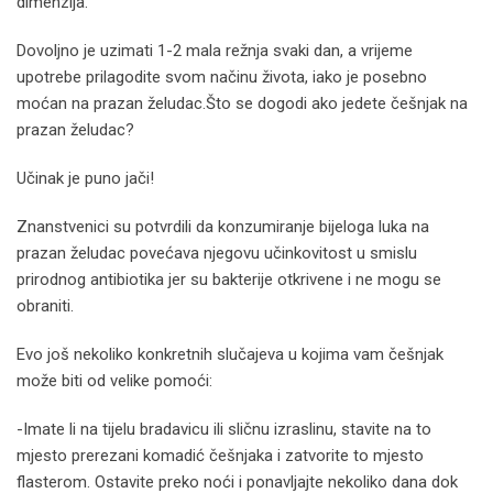
dimenzija.
Dovoljno je uzimati 1-2 mala režnja svaki dan, a vrijeme
upotrebe prilagodite svom načinu života, iako je posebno
moćan na prazan želudac.Što se dogodi ako jedete češnjak na
prazan želudac?
Učinak je puno jači!
Znanstvenici su potvrdili da konzumiranje bijeloga luka na
prazan želudac povećava njegovu učinkovitost u smislu
prirodnog antibiotika jer su bakterije otkrivene i ne mogu se
obraniti.
Evo još nekoliko konkretnih slučajeva u kojima vam češnjak
može biti od velike pomoći:
-Imate li na tijelu bradavicu ili sličnu izraslinu, stavite na to
mjesto prerezani komadić češnjaka i zatvorite to mjesto
flasterom. Ostavite preko noći i ponavljajte nekoliko dana dok