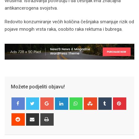
virusima. Istraživanja potvrđuju i da češnjak ima značajna
antikancerogena svojstva.
Redovito konzumiranje većih količina češnjaka smanjuje rizik od
pojave mnogih vrsta raka, osobito raka rektuma i bubrega.
Možete podjeliti objavu!
Google+
LinkedIn
Whatsapp
StumbleUpon
Tumblr
Pinter
Reddit
Share
Print
via
Email