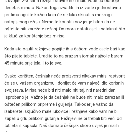
Izdvojite 2-3 sitna režnja i stavite ih u malo vode da odstoje
desetak minuta. Nakon toga izvadite ih iz vode i jednostavno
prstima ogulite kožicu koja će se lako skinuti s mokrog i
natopljenog režnja. Nemojte koristiti nož jer je bitno da ne
oštetite niti zarežete režanj. On mora ostati cijeli i netaknut što
je ključ za korištenje bez mirisa.
Kada ste ogulili režnjeve popijte ih s čašom vode cijele baš kao
što pijete tablete. Uradite to na prazan stomak najbolje barem
45 minuta prije jela. I to je sve.
Ovako korišten, češnjak neće proizvesti nikakav miris, rastvorit
će se u vašem organizmu i donijet će vam najveći dio korisnih
svojstava. Mirisa neće biti niti malo niti taj, niti naredni dan.
Isprobano je. Važno je da češnjak ne bude niti malo zarezan ili
oštećen prilikom pripreme i guljenja. Također je važno da
izaberete isključivo male lukovice i režnjeve kako vam ne bi
zapeli u grlu prilikom gutanja. Režnjevi ne bi trebali biti veći od
tableta ili kapsula. Naš domaći češnjak skoro uvijek je malih