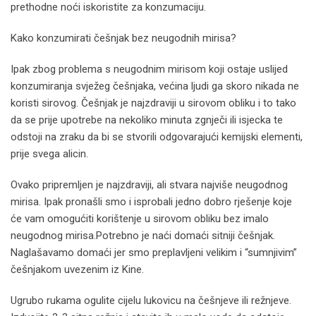
prethodne noći iskoristite za konzumaciju.
Kako konzumirati češnjak bez neugodnih mirisa?
Ipak zbog problema s neugodnim mirisom koji ostaje uslijed
konzumiranja svježeg češnjaka, većina ljudi ga skoro nikada ne
koristi sirovog. Češnjak je najzdraviji u sirovom obliku i to tako
da se prije upotrebe na nekoliko minuta zgnječi ili isjecka te
odstoji na zraku da bi se stvorili odgovarajući kemijski elementi,
prije svega alicin.
Ovako pripremljen je najzdraviji, ali stvara najviše neugodnog
mirisa. Ipak pronašli smo i isprobali jedno dobro rješenje koje
će vam omogućiti korištenje u sirovom obliku bez imalo
neugodnog mirisa.Potrebno je naći domaći sitniji češnjak.
Naglašavamo domaći jer smo preplavljeni velikim i “sumnjivim”
češnjakom uvezenim iz Kine.
Ugrubo rukama ogulite cijelu lukovicu na češnjeve ili režnjeve.