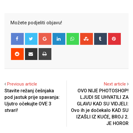
Možete podjeliti objavu!
Google+
LinkedIn
Whatsapp
StumbleUpon
Tumblr
Pinter
Reddit
Share
Print
via
Email
Previous article
Next article
Stavite režanj češnjaka
OVO NIJE PHOTOSHOP!
pod jastuk prije spavanja:
LJUDI SE UHVATILI ZA
Ujutro očekujte OVE 3
GLAVU KAD SU VIDJELI:
stvari!
Ovo ih je dočekalo KAD SU
IZAŠLI IZ KUĆE, BROJ 2.
JE HOROR