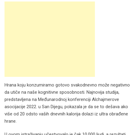
Hrana koju konzumiramo gotovo svakodnevno može negativno
da utiče na naše kognitivne sposobnosti. Najnovija studija,
predstavljena na Međunarodnoj konferenciji Alchajmerove
asocijacije 2022. u San Dijegu, pokazala je da se to dešava ako
više od 20 odsto vaših dnevnih kalorija dolazi iz ultra obrađene
hrane.
U ovom istraživanju učestvovalo je čak 10.000 ljudi, a rezultati