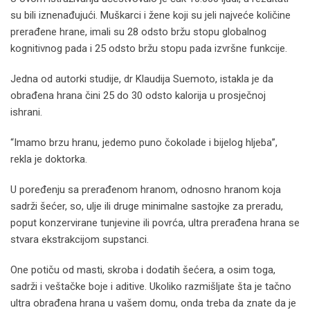
su bili iznenađujući. Muškarci i žene koji su jeli najveće količine
prerađene hrane, imali su 28 odsto bržu stopu globalnog
kognitivnog pada i 25 odsto bržu stopu pada izvršne funkcije.
Jedna od autorki studije, dr Klaudija Suemoto, istakla je da
obrađena hrana čini 25 do 30 odsto kalorija u prosječnoj
ishrani.
“Imamo brzu hranu, jedemo puno čokolade i bijelog hljeba”,
rekla je doktorka.
U poređenju sa prerađenom hranom, odnosno hranom koja
sadrži šećer, so, ulje ili druge minimalne sastojke za preradu,
poput konzervirane tunjevine ili povrća, ultra prerađena hrana se
stvara ekstrakcijom supstanci.
One potiču od masti, skroba i dodatih šećera, a osim toga,
sadrži i veštačke boje i aditive. Ukoliko razmišljate šta je tačno
ultra obrađena hrana u vašem domu, onda treba da znate da je