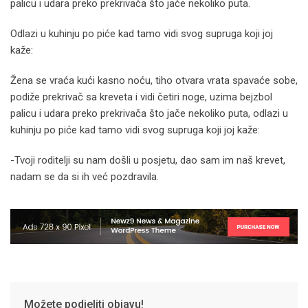
palicu i udara preko prekrivača što jače nekoliko puta.
Odlazi u kuhinju po piće kad tamo vidi svog supruga koji joj
kaže:
Žena se vraća kući kasno noću, tiho otvara vrata spavaće sobe,
podiže prekrivač sa kreveta i vidi četiri noge, uzima bejzbol
palicu i udara preko prekrivača što jače nekoliko puta, odlazi u
kuhinju po piće kad tamo vidi svog supruga koji joj kaže:
-Tvoji roditelji su nam došli u posjetu, dao sam im naš krevet,
nadam se da si ih već pozdravila.
Možete podjeliti objavu!