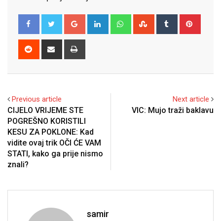
Google+
LinkedIn
Whatsapp
StumbleUpon
Tumblr
Pinter
Reddit
Share
Print
via
Email
Previous article
Next article
CIJELO VRIJEME STE
VIC: Mujo traži baklavu
POGREŠNO KORISTILI
KESU ZA POKLONE: Kad
vidite ovaj trik OČI ĆE VAM
STATI, kako ga prije nismo
znali?
samir