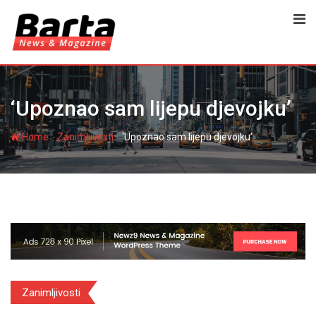
Skip
to
content
‘Upoznao sam lijepu djevojku’
-
-
Home
Zanimljivosti
‘Upoznao sam lijepu djevojku’
Zanimljivosti