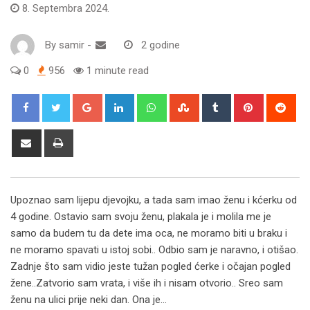
8. Septembra 2024.
By
samir
-
2 godine
0
956
1 minute read
Google+
LinkedIn
Whatsapp
StumbleUpon
Tumblr
Pinterest
Red
Share
Print
via
Email
Upoznao sam lijepu djevojku, a tada sam imao ženu i kćerku od
4 godine. Ostavio sam svoju ženu, plakala je i molila me je
samo da budem tu da dete ima oca, ne moramo biti u braku i
ne moramo spavati u istoj sobi.. Odbio sam je naravno, i otišao.
Zadnje što sam vidio jeste tužan pogled ćerke i očajan pogled
žene..Zatvorio sam vrata, i više ih i nisam otvorio.. Sreo sam
ženu na ulici prije neki dan. Ona je…