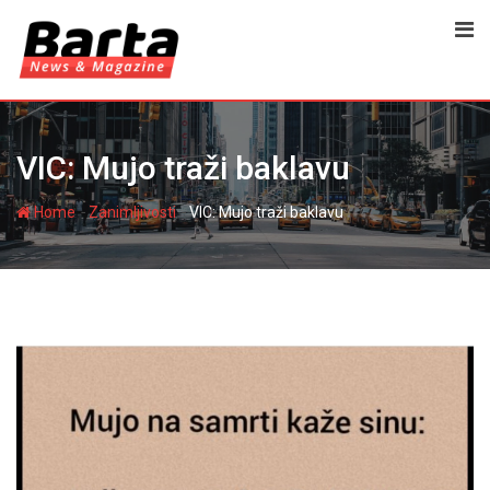
Skip
to
content
VIC: Mujo traži baklavu
-
-
Home
Zanimljivosti
VIC: Mujo traži baklavu