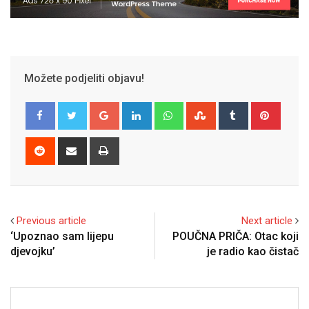
Možete podjeliti objavu!
Google+
LinkedIn
Whatsapp
StumbleUpon
Tumblr
Pinter
Reddit
Share
Print
via
Email
Previous article
Next article
‘Upoznao sam lijepu
POUČNA PRIČA: Otac koji
djevojku’
je radio kao čistač