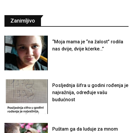
Zanimljivo
“Moja mama je “na žalost” rodila
nas dvije, dvije kćerke…”
Posljednja šifra u godini rođenja je
najvažnija, određuje vašu
budućnost
Puštam ga da luduje za mnom