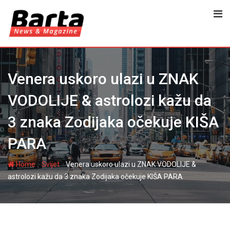
Skip
to
content
Venera uskoro ulazi u ZNAK
VODOLIJE & astrolozi kažu da
3 znaka Zodijaka očekuje KIŠA
PARA
-
-
Home
Svijet
Venera uskoro ulazi u ZNAK VODOLIJE &
astrolozi kažu da 3 znaka Zodijaka očekuje KIŠA PARA