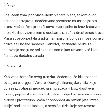
2. Vaga
Još jedan znak pod vladavinom Venere, Vage, tokom ovog
perioda doživljavaju neočekivane preokrete na finansijskom
planu. Možda ćete pronaći nove izvore prihoda kroz kreativne
projekte ili povezivanjem s osobama iz vašeg društvenog kruga.
Vaša sposobnost da gradite harmonične odnose može donijeti
prilike za unosne saradnje. Također, iznenadne prilike za
putovanja mogu se pokazati ne samo kao uživanje već i kao
šansa za dodatnu zaradu.
3. Vodenjak
Kao znak domaćin ovog tranzita, Vodenjaci će biti posebno
obasjani energijom Venere. Očekujte finansijske prilike koje
dolaze iz potpuno neočekivanih pravaca – kroz društvene
mreže, prijateljske kontakte ili čak iz hobija koji vam nikada nisu
djelovali profitabilno. Vaša sposobnost da razmišljate “izvan
kutije” sada će se isplatiti, a neobični rizici koje preuzmete