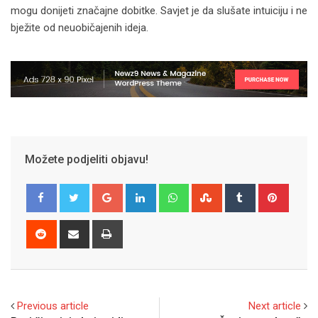
mogu donijeti značajne dobitke. Savjet je da slušate intuiciju i ne
bježite od neuobičajenih ideja.
Možete podjeliti objavu!
Google+
LinkedIn
Whatsapp
StumbleUpon
Tumblr
Pinter
Reddit
Share
Print
via
Email
Previous article
Next article