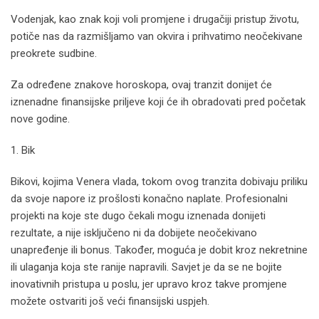
Vodenjak, kao znak koji voli promjene i drugačiji pristup životu,
potiče nas da razmišljamo van okvira i prihvatimo neočekivane
preokrete sudbine.
Za određene znakove horoskopa, ovaj tranzit donijet će
iznenadne finansijske priljeve koji će ih obradovati pred početak
nove godine.
1. Bik
Bikovi, kojima Venera vlada, tokom ovog tranzita dobivaju priliku
da svoje napore iz prošlosti konačno naplate. Profesionalni
projekti na koje ste dugo čekali mogu iznenada donijeti
rezultate, a nije isključeno ni da dobijete neočekivano
unapređenje ili bonus. Također, moguća je dobit kroz nekretnine
ili ulaganja koja ste ranije napravili. Savjet je da se ne bojite
inovativnih pristupa u poslu, jer upravo kroz takve promjene
možete ostvariti još veći finansijski uspjeh.