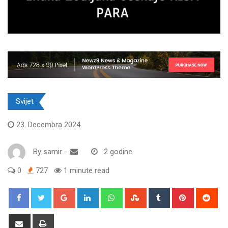
Svijet
23. Decembra 2024.
By
samir
-
2 godine
0
727
1 minute read
Google+
LinkedIn
Whatsapp
StumbleUpon
Tumblr
Pinterest
Red
Share
Print