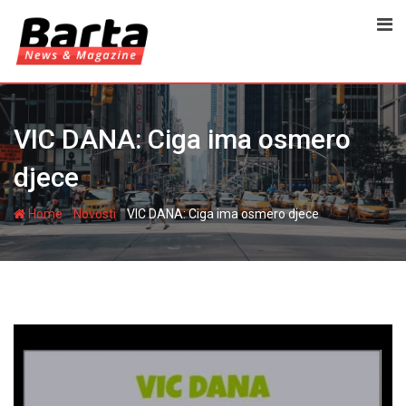
Skip
to
content
VIC DANA: Ciga ima osmero
djece
-
-
Home
Novosti
VIC DANA: Ciga ima osmero djece