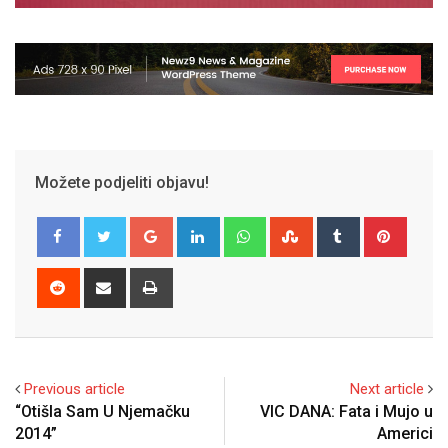
Možete podjeliti objavu!
Google+
LinkedIn
Whatsapp
StumbleUpon
Tumblr
Pinter
Reddit
Share
Print
via
Email
Previous article
Next article
“Otišla Sam U Njemačku
VIC DANA: Fata i Mujo u
2014”
Americi