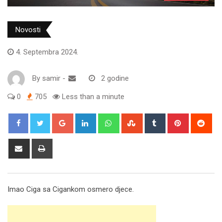
Novosti
4. Septembra 2024.
By
samir
-
2 godine
0
705
Less than a minute
Google+
LinkedIn
Whatsapp
StumbleUpon
Tumblr
Pinterest
Red
Share
Print
via
Email
Imao Ciga sa Cigankom osmero djece.