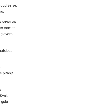
obudiše se.
nu.
in rekao da
ako sam to
m glavom,
autobus.
o
e pitanje
o
 Svaki
a gubi