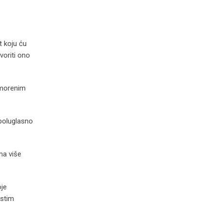
t koju ću
voriti ono
izmorenim
a poluglasno
ma više
oje
istim