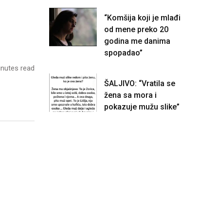
“Komšija koji je mlađi
od mene preko 20
godina me danima
spopadao”
nutes read
ŠALJIVO: “Vratila se
žena sa mora i
pokazuje mužu slike”