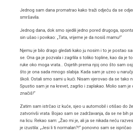
Jednog sam dana promatrao kako traži odjeću da se odjene. 
smršavila.
Jednog dana, dok smo sjedili jedno pored drugoga, spontan
sin ušao i povikao: „Tata, vrijeme je da nosiš mamu!“
Njemu je bilo drago gledati kako ju nosim i to je postao s
se. Ona ga je pozvala i zagrlila s toliko topline, kao da je 
ruke oko moga vrata… Osjetih prema njoj ono što sam osjet
što je ona sada mnogo slabija. Kada sam je uzeo u naručje 
školi. Ostali smo sami u kući. Nisam vjerovao da se tako 
Spustio sam je na krevet, zagrlio i zaplakao. Molio sam je 
značiš!“
Zatim sam istrčao iz kuće, sjeo u automobil i otišao do 
zatvorivši vrata. Bojao sam se zadržavanja, da se ne bih 
na licu. Rekao sam: „Žao mi je, ali ja se nikada neću razve
je izustila: „Jesi li ti normalan?!“ ponovno sam se ispričao