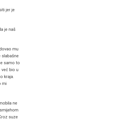
i jer je
da je naš
radovao mu
je slabašne
 je samo to
 već bio u
o kraja.
o mi
mobila ne
 osmijehom
 Kroz suze