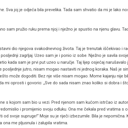
Sva joj je odjeća bila prevelika. Tada sam shvatio da mi je lako nosit
o sam pružio ruku prema njoj i nježno je spustio na njenu glavu. Ta
astavni dio njegova svakodnevnog života. Taj je trenutak iščekivao i 
to posljednji zagrljaj. Uzeo sam je i ponio iz sobe. Nježno je savila svo
io kada sam je prvi put uzeo u naručje. Taj lijep osjećaj narušavalo
posljednje jutro, nisam mogao nastaviti ni jednog koraka. Naš je sin
nešto može dogoditi. Bez nje više nisam mogao. Mome kajanju nije bil
da mi oprosti i govorio: „Sve do sada nisam znao koliko si dobra i št
žene s kojom sam bio u vezi. Pred njenom sam kućom istrčao iz auto
predomislio i promijenio svoju odluku. Ona me čekala pred vratima s
sti od svoje supruge!“ Moje su je riječi izbezumile. Bila je nepomična.
 a ona me pljusnula i zalupila vratima.