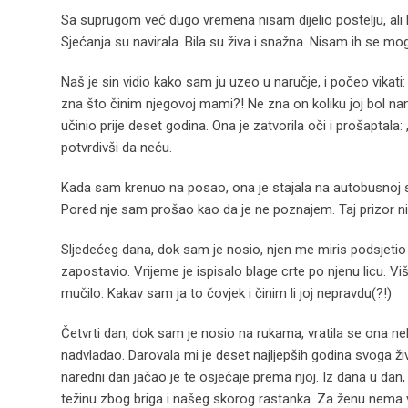
Sa suprugom već dugo vremena nisam dijelio postelju, ali 
Sjećanja su navirala. Bila su živa i snažna. Nisam ih se m
Naš je sin vidio kako sam ju uzeo u naručje, i počeo vikat
zna što činim njegovoj mami?! Ne zna on koliku joj bol 
učinio prije deset godina. Ona je zatvorila oči i prošapta
potvrdivši da neću.
Kada sam krenuo na posao, ona je stajala na autobusnoj 
Pored nje sam prošao kao da je ne poznajem. Taj prizor ni
Sljedećeg dana, dok sam je nosio, njen me miris podsjeti
zapostavio. Vrijeme je ispisalo blage crte po njenu licu. Vi
mučilo: Kakav sam ja to čovjek i činim li joj nepravdu(?!)
Četvrti dan, dok sam je nosio na rukama, vratila se ona nek
nadvladao. Darovala mi je deset najljepših godina svoga ži
naredni dan jačao je te osjećaje prema njoj. Iz dana u dan, 
težinu zbog briga i našeg skorog rastanka. Za ženu nema