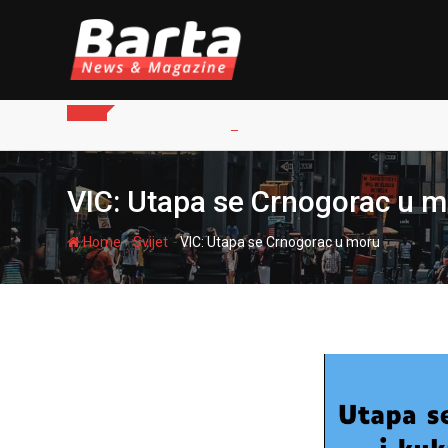
Skip
to
content
VIC: Utapa se Crnogorac u 
-
-
Home
Svijet
VIC: Utapa se Crnogorac u moru