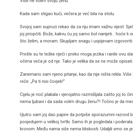
Više ne volim svoju ženu
Kada sam stigao kući, večera je već bila na stolu.
Svojoj sam supruzi rekao da za nju imam važnu vijest. Sjela
joj priopćiti. Bože, kakvu ću joj samo bol nanijeti… hoće l
što želim, a moram. Skupljam snagu i uspijevam izgovoriti:
Prešle su te teške riječi i preko moga jezika i ranile ovu s
očima veća je od nje. Tako je velika da se ne može opisati.
Zanemario sam njeno pitanje, kao da nije ništa rekla. Više nij
reče: „Pa ti nisi čovjek!“
Cijelu je noć plakala i vjerojatno razmišljala zašto joj t
nema ljubavi i da sada volim drugu ženu?! Točno je da među
Ujutro sam joj dao papire da potpiše sporazumni razvod b
posjedujem u velikoj tvrtki. Samo ih je pogledala i poder
krovom. Među nama više nema bliskosti. Udaljili smo se j