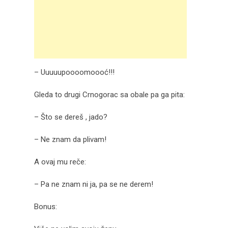
– Uuuuupoooomoooć!!!
Gleda to drugi Crnogorac sa obale pa ga pita:
– Što se dereš , jado?
– Ne znam da plivam!
A ovaj mu reče:
– Pa ne znam ni ja, pa se ne derem!
Bonus: