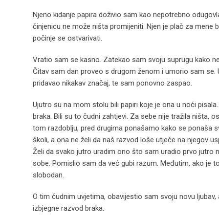
Njeno kidanje papira doživio sam kao nepotrebno odugovlač
činjenicu ne može ništa promijeniti. Njen je plač za mene 
počinje se ostvarivati.
Vratio sam se kasno. Zatekao sam svoju suprugu kako neš
Čitav sam dan proveo s drugom ženom i umorio sam se. U 
pridavao nikakav značaj, te sam ponovno zaspao.
Ujutro su na mom stolu bili papiri koje je ona u noći pis
braka. Bili su to čudni zahtjevi. Za sebe nije tražila ništa,
tom razdoblju, pred drugima ponašamo kako se ponaša svaki
školi, a ona ne želi da naš razvod loše utječe na njegov usp
Želi da svako jutro uradim ono što sam uradio prvo jutro 
sobe. Pomislio sam da već gubi razum. Međutim, ako je to nj
slobodan.
O tim čudnim uvjetima, obavijestio sam svoju novu ljubav, a
izbjegne razvod braka.