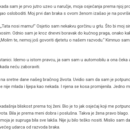
kada sam je prvo jutro uzeo u naručje, moja osjećanja prema njoj pr
ogao osloboditi. Moj prvi dan braka s ovom ženom izašao je na površi
i: „Tata nosi mamu!“ Osjetio sam nekakvu gorčinu u grlu. Što bi moj s
nanosim. Odnio sam je kroz dnevni boravak do kućnog praga, onako k
la: „Molim te, nemoj još govoriti djetetu o našem razvodu.“ Kimnuo sa
stanici. Idemo u istom pravcu, ja sam sam u automobilu a ona čeka 
kada neću zaboraviti.
o na sretne dane našeg bračnog života. Uvidio sam da sam je potpun
še nije mlada i lijepa kao nekada. I njena se kosa promijenila. Jedno m
adašnja bliskost prema toj ženi. Bio je to jak osjećaj koji me potpun
vota. Bila je prema meni dobra i poslušna. Takva je žena pravo blago.
moja je supruga bila sve lakša. Nije ju bilo teško nositi. Mislio sam d
 većeg udarca od razvoda braka.