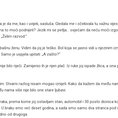
 je da me, kao i uvijek, sasluša. Gledala me i očekivala tu važnu vijes
i ona to moći podnijeti? Jezik mi se petlja… osjećam da neću moći izgo
 „Želim razvod.“
labašnu ženu. Vidim da joj je teško. Bol koja se jasno vidi u njezinim 
 Samo je uspjela upitati: „A zašto?“
e bilo riječi. Zamijenio ih je njen plač. Iz ruke joj ispade žlica, a on
o činim. Stvarni razlog nisam mogao iznijeti. Kako da kažem da među na
 nama više nije bilo one stare ljubavi.
raka, prema kome joj ostavljam stan, automobil i 30 posto dionica k
ala. U braku smo već deset godina, a sada smo samo dva stranca pod 
edno od drugoga.