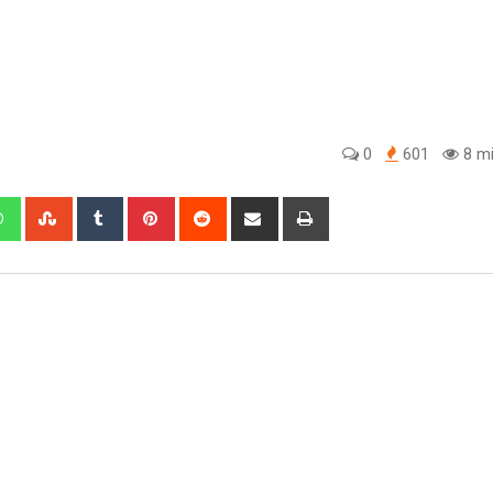
0
601
8 mi
edIn
Whatsapp
StumbleUpon
Tumblr
Pinterest
Reddit
Share
Print
via
Email