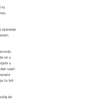
i tu
rao,
a spavanje.
 nisam
razvodu
 da se u
spite u
edan uvjet.
spavaće
a ću biti
kušaj da