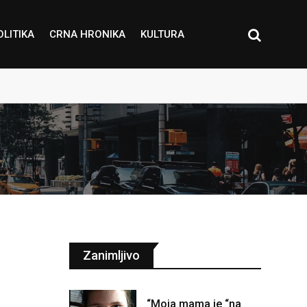
OLITIKA
CRNA HRONIKA
KULTURA
Zanimljivo
“Moja mama je “na