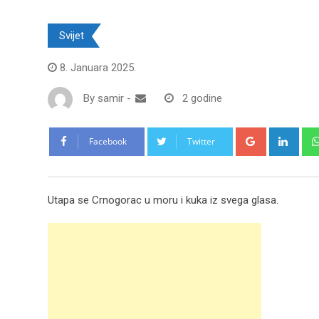
Svijet
8. Januara 2025.
By
samir
-
2 godine
Google+
Link
Facebook
Twitter
Utapa se Crnogorac u moru i kuka iz svega glasa.