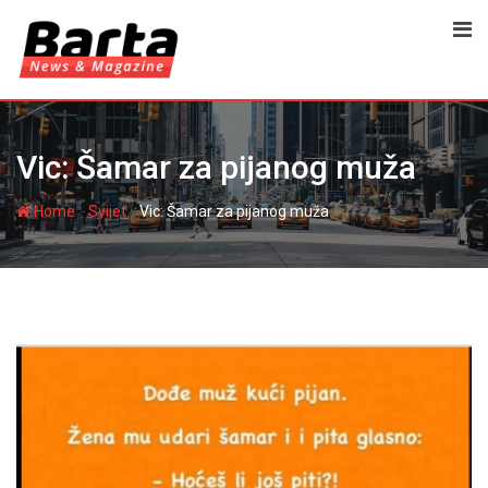
Skip
to
content
Vic: Šamar za pijanog muža
-
-
Home
Svijet
Vic: Šamar za pijanog muža