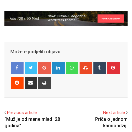
Možete podjeliti objavu!
Google+
LinkedIn
Whatsapp
StumbleUpon
Tumblr
Pinter
Reddit
Share
Print
via
Email
Previous article
Next article
“Muž je od mene mlađi 28
Priča o jednom
godina”
kamiondžiji