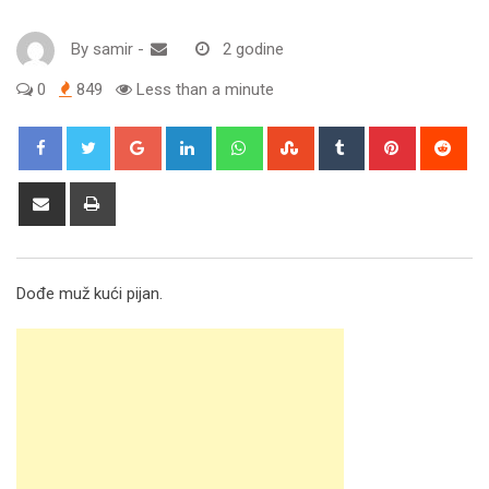
By
samir
-
2 godine
0
849
Less than a minute
Google+
LinkedIn
Whatsapp
StumbleUpon
Tumblr
Pinterest
Red
Share
Print
via
Email
Dođe muž kući pijan.