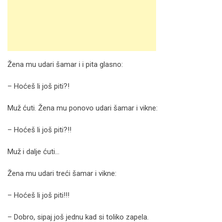
Žena mu udari šamar i i pita glasno:
– Hoćeš li još piti?!
Muž ćuti. Žena mu ponovo udari šamar i vikne:
– Hoćeš li još piti?!!
Muž i dalje ćuti…
Žena mu udari treći šamar i vikne:
– Hoćeš li još piti!!!
– Dobro, sipaj još jednu kad si toliko zapela.